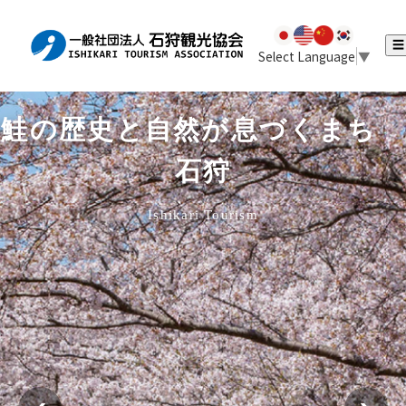
☰
Select Language
▼
鮭の歴史と自然が息づくまち
石狩
Ishikari Tourism