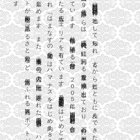
す
ト
た
し
れ
て
９
理
「
石
狩
鍋
。
が
る
」
め
、
い
発
号
祥
遺
の
跡
」
か
印
広
「
象
ま
大
ま
は
的
な
な
地
と
ら
す
す
ま
エ
浜
益
し
「
は
ふ
。
。
な
リ
て
、
る
ま
札
す
幌
ア
市
に
知
縄
ら
文
さ
時
代
た
の
の
を
隣
接
す
れ
と
、
鮭
丘
に
有
公
し
園
」
で
る
、
公
園
」
北
な
海
関
道
わ
第
て
１
古
は
石
く
狩
市
は
ど
る
号
い
の
ハ
か
、
、
貴
ま
重
「
な
恋
マ
人
ら
の
２
個
性
あ
す
遺
ナ
物
鮭
が
聖
０
と
地
」
に
ふ
。
ス
０
出
と
土
し
認
れ
定
暑
さ
寒
別
５
を
天
売
も
国
定
て
公
る
園
を
れ
年
は
に
に
お
観
光
は
た
ス
じ
旧
厚
歩
田
ん
り
村
・
旧
じ
浜
「
ポ
益
厚
村
田
め
と
展
望
で
台
、
」
や
め
ッ
約
合
１
併
石
し
き
狩
の
、
と
ト
８
、
た
ハ
歴
史
す
と
が
０
南
北
約
ー