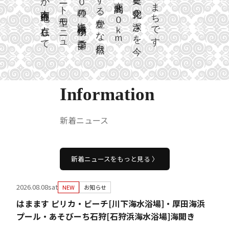
ま
８
ト
る
文
市
種
化
内
の
の
各
地
に
ち
０
型
豊
モ
か
海
深
浜
さ
植
点
で
物
ｋ
在
が
し
ニ
な
を
ｍ
す
季
て
節
ご
ュ
自
然
今
Information
新着ニュース
新着ニュースをもっと見る 〉
2026.08.08sat
NEW
お知らせ
はまます ピリカ・ビーチ[川下海水浴場]・厚田海浜
プール・あそびーち石狩[石狩浜海水浴場]海開き