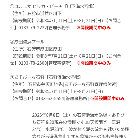
①はまます ピリカ・ビーチ【川下海水浴場】
【住所】石狩市浜益区川下
【開設期間】令和8年7月11日(土)～8月21日(日) 【お問合
せ】0133-79-2222[管理事務所]
※開設期間中のみ
②厚田海浜プール
【住所】石狩市厚田区厚田
【開設期間】令和8年7月11日(土)～8月21日(日) 【お問合
せ】0133-78-2500[管理事務所]
※開設期間中のみ
③あそびーち石狩【石狩浜海水浴場】
【住所】 石狩市弁天町地先[あそびーち石狩管理棟付近]
【開設期間】令和8年7月11日(土)～8月21日(日)
【お問合せ】0133-62-5554[管理事務所]
※開設期間中のみ
2026年8月8日（土）の石狩浜海水浴場・あそびー
ち石狩 8:30現在の情報です🙋‍♀️天候雨☔ 気温
24℃ 水温23℃ 波が強く潮の流れも速いため残
念ながら遊泳禁止です🏊️🙅海からの風も今後強く