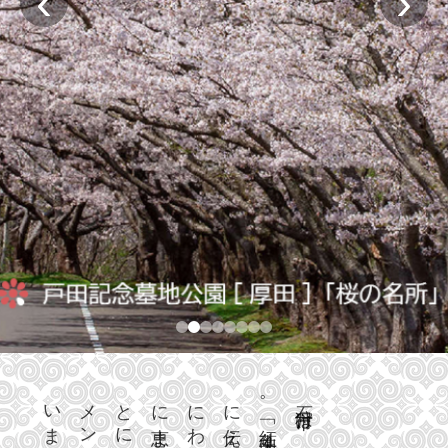
‹
›
い
メ
と
に
に
に
。
石
狩
市
は
「
ま
ン
に
恵
わ
伝
紅
ま
え
葉
山
、
４
楽
鮭
料