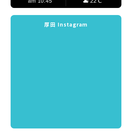
2026.08.08 Sat
22℃
am 10:45
厚田 Instagram