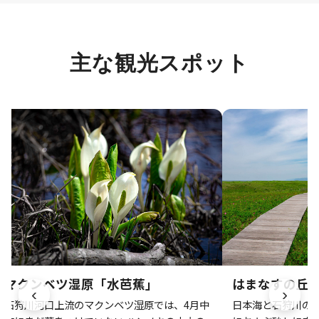
主な観光スポット
マクンベツ湿原「水芭蕉」
はまなすの丘
‹
›
石狩川河口上流のマクンベツ湿原では、4月中
日本海と石狩川の交