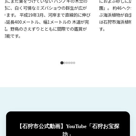
旬にまだ葉をつけていない ハンノキの木立の
におよぶ砂しに広
間に、白く可憐なミズバショウの群生が広が
園」。 約46ヘクタ
ります。 平成19年3月、河岸まで直線的に伸び
ぶ海浜植物が自生し
る延長400メートル、幅1メートルの 木道が完
は石狩市海浜植物
成。野鳥のさえずりとともに間際での鑑賞が
す。
可能です。
【石狩市公式動画】YouTube「石狩お宝探
訪」