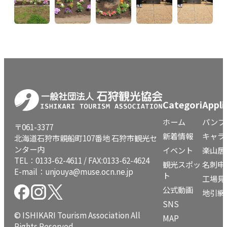
Categori
Appli
ホーム
パンフ
〒061-3377
新着情報
キャラ
北海道石狩市親船町107番地 石狩市観光セ
ンター内
イベント
楽山居
TEL：
0133-62-4611
/ FAX:0133-62-4624
観光スポッ
名刺申
E-mail：
unjouya@muse.ocn.ne.jp
ト
工場見
公式動画
地引網
SNS
© ISHIKARI Tourism Association All
MAP
Rights Reserved.